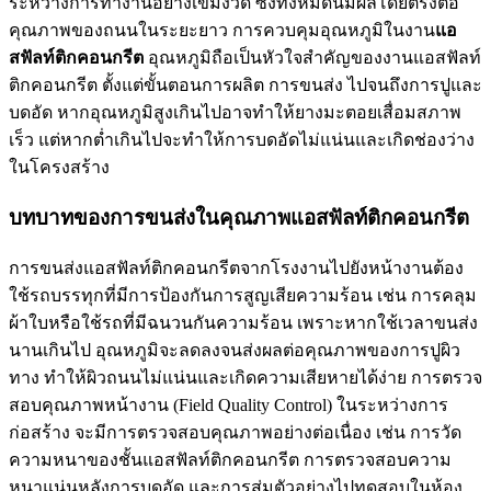
ระหว่างการทำงานอย่างเข้มงวด ซึ่งทั้งหมดนี้มีผลโดยตรงต่อ
คุณภาพของถนนในระยะยาว การควบคุมอุณหภูมิในงาน
แอ
สฟัลท์ติกคอนกรีต
อุณหภูมิถือเป็นหัวใจสำคัญของงานแอสฟัลท์
ติกคอนกรีต ตั้งแต่ขั้นตอนการผลิต การขนส่ง ไปจนถึงการปูและ
บดอัด หากอุณหภูมิสูงเกินไปอาจทำให้ยางมะตอยเสื่อมสภาพ
เร็ว แต่หากต่ำเกินไปจะทำให้การบดอัดไม่แน่นและเกิดช่องว่าง
ในโครงสร้าง
บทบาทของการขนส่งในคุณภาพแอสฟัลท์ติกคอนกรีต
การขนส่งแอสฟัลท์ติกคอนกรีตจากโรงงานไปยังหน้างานต้อง
ใช้รถบรรทุกที่มีการป้องกันการสูญเสียความร้อน เช่น การคลุม
ผ้าใบหรือใช้รถที่มีฉนวนกันความร้อน เพราะหากใช้เวลาขนส่ง
นานเกินไป อุณหภูมิจะลดลงจนส่งผลต่อคุณภาพของการปูผิว
ทาง ทำให้ผิวถนนไม่แน่นและเกิดความเสียหายได้ง่าย การตรวจ
สอบคุณภาพหน้างาน (Field Quality Control) ในระหว่างการ
ก่อสร้าง จะมีการตรวจสอบคุณภาพอย่างต่อเนื่อง เช่น การวัด
ความหนาของชั้นแอสฟัลท์ติกคอนกรีต การตรวจสอบความ
หนาแน่นหลังการบดอัด และการสุ่มตัวอย่างไปทดสอบในห้อง