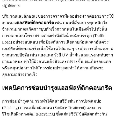
ปฏิบัติการ
ปริมาณและลักษณะของการจราจรมีผลอย่างมากต่ออายุการใช้
งานของ
แอสฟัลท์ติกคอนกรีต
เช่น ถนนที่มีรถบรรทุกหนักวิ่ง
จำนวนมากจะเกิดการยุบตัวเร็วกว่าถนนในเมืองทั่วไป ดังนั้น
การออกแบบโครงสร้างต้องคำนึงถึงน้ำหนักบรรทุก (Traffic
Load) อย่างรอบคอบ เพื่อป้องกันการเสียหายก่อนเวลาอันควร
แอสฟัลท์ติกคอนกรีตเมื่อใช้งานไปนาน ๆ จะเกิดการเสื่อมสภาพ
จากหลายปัจจัย เช่น แสงแดด รังสี UV น้ำฝน และแรงกดทับจาก
ยานพาหนะ ทำให้ผิวถนนแข็งตัวและเปราะขึ้น จนเกิดรอยแตก
หรือหลุมบ่อ หากไม่มีการซ่อมบำรุงจะทำให้ความเสียหาย
ลุกลามอย่างรวดเร็ว
เทคนิคการซ่อมบำรุงแอสฟัลท์ติกคอนกรีต
การซ่อมบำรุงสามารถทำได้หลายวิธี เช่น การปะหลุมบ่อ
(Patching) การเคลือบผิวถนน (Surface Treatment) และการ
รีไซเคิลผิวทางเดิม (Recycling) ซึ่งแต่ละวิธีมีข้อดีแตกต่างกัน