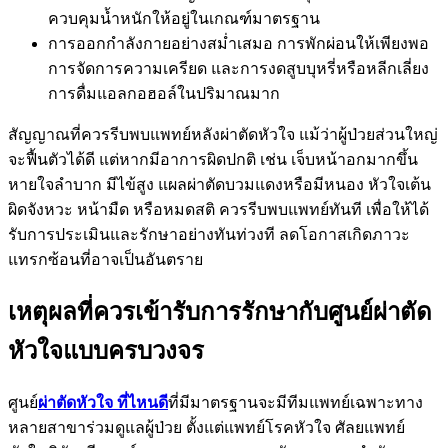
ควบคุมน้ำหนักให้อยู่ในเกณฑ์มาตรฐาน
การออกกำลังกายอย่างสม่ำเสมอ การพักผ่อนให้เพียงพอ
การจัดการความเครียด และการงดสูบบุหรี่หรือหลีกเลี่ยง
การดื่มแอลกอฮอล์ในปริมาณมาก
สัญญาณที่ควรรีบพบแพทย์หลังผ่าตัดหัวใจ แม้ว่าผู้ป่วยส่วนใหญ่
จะฟื้นตัวได้ดี แต่หากมีอาการผิดปกติ เช่น เจ็บหน้าอกมากขึ้น
หายใจลำบาก มีไข้สูง แผลผ่าตัดบวมแดงหรือมีหนอง หัวใจเต้น
ผิดจังหวะ หน้ามืด หรือหมดสติ ควรรีบพบแพทย์ทันที เพื่อให้ได้
รับการประเมินและรักษาอย่างทันท่วงที ลดโอกาสเกิดภาวะ
แทรกซ้อนที่อาจเป็นอันตราย
เหตุผลที่ควรเข้ารับการรักษากับศูนย์ผ่าตัด
หัวใจแบบครบวงจร
ศูนย์
ผ่าตัดหัวใจ ที่ไหนดี
ที่มีมาตรฐานจะมีทีมแพทย์เฉพาะทาง
หลายสาขาร่วมดูแลผู้ป่วย ตั้งแต่แพทย์โรคหัวใจ ศัลยแพทย์