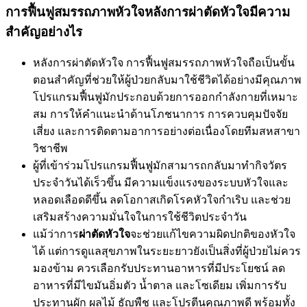
การฟื้นฟูสมรรถภาพหัวใจหลังการผ่าตัดหัวใจมีความ
สำคัญอย่างไร
หลังการผ่าตัดหัวใจ การฟื้นฟูสมรรถภาพหัวใจถือเป็นขั้น
ตอนสำคัญที่ช่วยให้ผู้ป่วยกลับมาใช้ชีวิตได้อย่างมีคุณภาพ
โปรแกรมฟื้นฟูมักประกอบด้วยการออกกำลังกายที่เหมาะ
สม การให้คำแนะนำด้านโภชนาการ การควบคุมปัจจัย
เสี่ยง และการติดตามอาการอย่างต่อเนื่องโดยทีมสหสาขา
วิชาชีพ
ผู้ที่เข้าร่วมโปรแกรมฟื้นฟูมักสามารถกลับมาทำกิจวัตร
ประจำวันได้เร็วขึ้น มีความแข็งแรงของระบบหัวใจและ
หลอดเลือดดีขึ้น ลดโอกาสเกิดโรคหัวใจกำเริบ และช่วย
เสริมสร้างความมั่นใจในการใช้ชีวิตประจำวัน
แม้ว่าการ
ผ่าตัดหัวใจ
จะช่วยแก้ไขความผิดปกติของหัวใจ
ได้ แต่การดูแลสุขภาพในระยะยาวยังเป็นสิ่งที่ผู้ป่วยไม่ควร
มองข้าม ควรเลือกรับประทานอาหารที่มีประโยชน์ ลด
อาหารที่มีไขมันอิ่มตัว น้ำตาล และโซเดียม เพิ่มการรับ
ประทานผัก ผลไม้ ธัญพืช และโปรตีนคุณภาพดี พร้อมทั้ง